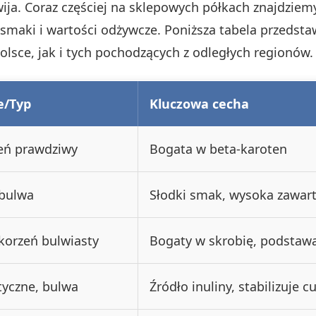
wija. Coraz częściej na sklepowych półkach znajdzie
smaki i wartości odżywcze. Poniższa tabela przedst
sce, jak i tych pochodzących z odległych regionów.
e/Typ
Kluczowa cecha
zeń prawdziwy
Bogata w beta-karoten
 bulwa
Słodki smak, wysoka zawar
korzeń bulwiasty
Bogaty w skrobię, podstawa
tyczne, bulwa
Źródło inuliny, stabilizuje c