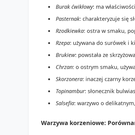
Burak ćwikłowy
: ma właściwośc
Pasternak
: charakteryzuje się
Rzodkiewka
: ostra w smaku, po
Rzepa
: używana do surówek i ki
Brukiew
: powstała ze skrzyżowa
Chrzan
: o ostrym smaku, używa
Skorzonera
: inaczej czarny korz
Topinambur
: słonecznik bulwias
Salsefia
: warzywo o delikatny
Warzywa korzeniowe: Porównan