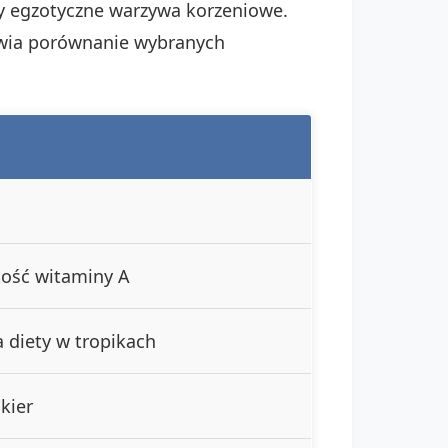
my egzotyczne warzywa korzeniowe.
awia porównanie wybranych
tość witaminy A
 diety w tropikach
ukier