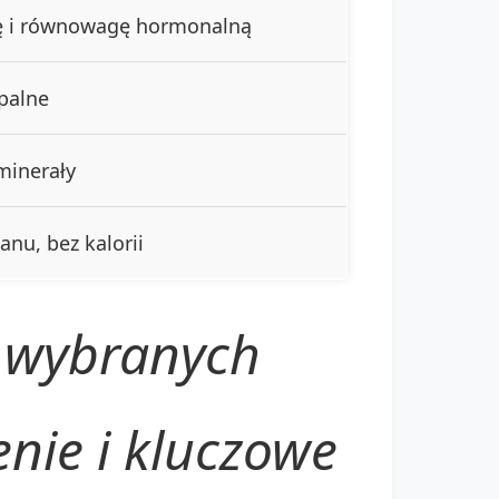
ę i równowagę hormonalną
apalne
minerały
nu, bez kalorii
 wybranych
nie i kluczowe