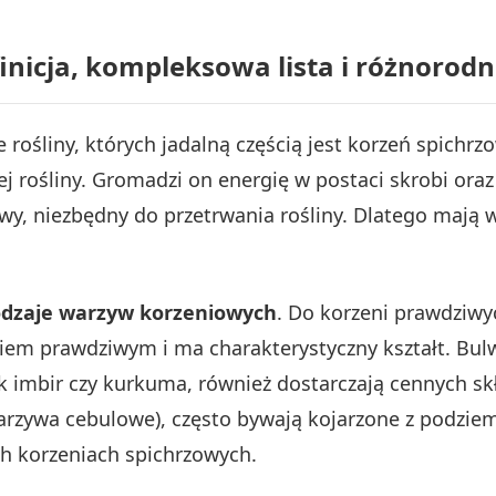
nicja, kompleksowa lista i różnorodn
rośliny, których jadalną częścią jest korzeń spichr
łej rośliny. Gromadzi on energię w postaci skrobi or
wy, niezbędny do przetrwania rośliny. Dlatego mają
odzaje warzyw korzeniowych
. Do korzeni prawdziwy
iem prawdziwym i ma charakterystyczny kształt. Bulw
jak imbir czy kurkuma, również dostarczają cennych 
arzywa cebulowe), często bywają kojarzone z podziem
ch korzeniach spichrzowych.