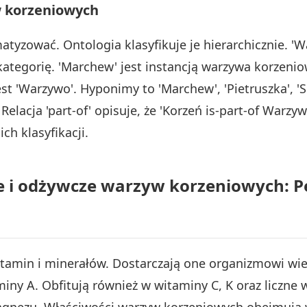
w korzeniowych
zować. Ontologia klasyfikuje je hierarchicznie. 'W
ategorię. 'Marchew' jest instancją warzywa korzen
'Warzywo'. Hyponimy to 'Marchew', 'Pietruszka', 'Sele
elacja 'part-of' opisuje, że 'Korzeń is-part-of Warzy
h klasyfikacji.
 i odżywcze warzyw korzeniowych: Pe
tamin i minerałów. Dostarczają one organizmowi wie
iny A. Obfitują również w witaminy C, K oraz liczne 
magnezu. Właściwości warzyw korzeniowych obejmują 