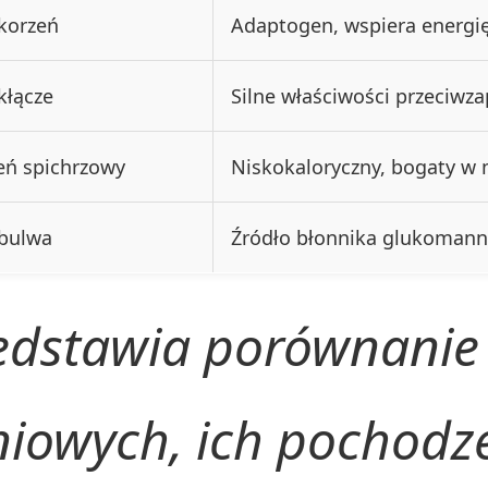
 korzeń
Adaptogen, wspiera energi
kłącze
Silne właściwości przeciwz
eń spichrzowy
Niskokaloryczny, bogaty w 
 bulwa
Źródło błonnika glukomanna
zedstawia porównanie
iowych, ich pochodze