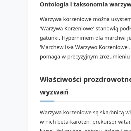
Ontologia i taksonomia warzy
Warzywa korzeniowe można usystematy
'Warzywa Korzeniowe' stanowią podk
gatunki. Hypernimem dla marchwi jest 
'Marchew is-a Warzywo Korzeniowe'. R
pomaga w precyzyjnym zrozumieniu ic
Właściwości prozdrowotne
wyzwań
Warzywa korzeniowe są skarbnicą wi
w nich beta-karoten, prekursor witam
kwasu foliowego, potasu, żelaza i 