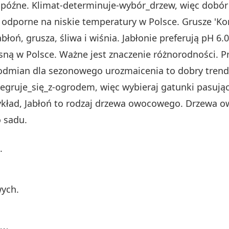
óźne. Klimat-determinuje-wybór_drzew, więc dobór g
ą odporne na niskie temperatury w Polsce. Grusze 'Kon
abłoń, grusza, śliwa i wiśnia. Jabłonie preferują pH 6
rosną w Polsce. Ważne jest znaczenie różnorodności. P
odmian dla sezonowego urozmaicenia to dobry trend
tegruje_się_z-ogrodem, więc wybieraj gatunki pasują
ykład, Jabłoń to rodzaj drzewa owocowego. Drzewa 
 sadu.
.
ych.