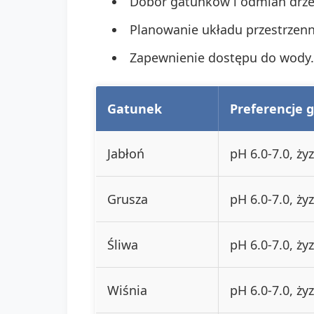
Dobór gatunków i odmian drz
Planowanie układu przestrze
Zapewnienie dostępu do wody.
Gatunek
Preferencje 
Jabłoń
pH 6.0-7.0, ży
Grusza
pH 6.0-7.0, ży
Śliwa
pH 6.0-7.0, żyz
Wiśnia
pH 6.0-7.0, ży