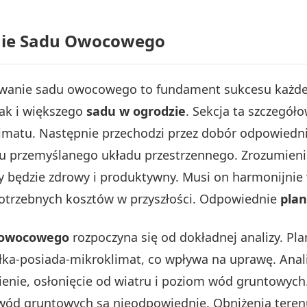
nie Sadu Owocowego
wanie sadu owocowego to fundament sukcesu każdej
jak i większego
sadu w ogrodzie
. Sekcja ta szczegó
klimatu. Następnie przechodzi przez dobór odpowied
u przemyślanego układu przestrzennego. Zrozumieni
ry będzie zdrowy i produktywny. Musi on harmonijni
potrzebnych kosztów w przyszłości. Odpowiednie
pla
 owocowego
rozpoczyna się od dokładnej analizy. Pl
ałka-posiada-mikroklimat, co wpływa na uprawę. Ana
enie, osłonięcie od wiatru i poziom wód gruntowych
wód gruntowych są nieodpowiednie. Obniżenia tere