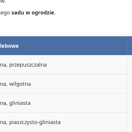
ew.
nnego
sadu w ogrodzie
.
glebowe
zna, przepuszczalna
zna, wilgotna
na, gliniasta
zna, piaszczysto-gliniasta