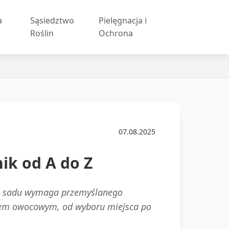
a
Sąsiedztwo
Pielęgnacja i
Roślin
Ochrona
07.08.2025
k od A do Z
go sadu wymaga przemyślanego
odem owocowym, od wyboru miejsca po