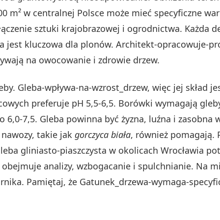
 800 m² w centralnej Polsce może mieć specyficzne w
łączenie sztuki krajobrazowej i ogrodnictwa. Każda 
nia jest kluczowa dla plonów. Architekt-opracowuje-p
ływają na owocowanie i zdrowie drzew.
by. Gleba-wpływa-na-wzrost_drzew, więc jej skład jes
owych preferuje pH 5,5-6,5. Borówki wymagają gleby
 6,0-7,5. Gleba powinna być żyzna, luźna i zasobna
nawozy, takie jak
gorczyca biała
, również pomagają.
gleba gliniasto-piaszczysta w okolicach Wrocławia p
obejmuje analizy, wzbogacanie i spulchnianie. Na mi
rnika. Pamiętaj, że Gatunek_drzewa-wymaga-specyfic
.