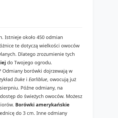
n. Istnieje około 450 odmian
Różnice te dotyczą wielkości owoców
lanych. Dlatego zrozumienie tych
iej
do Twojego ogrodu.
 Odmiany borówki dojrzewają w
rzykład
Duke
i
Earliblue
, owocują już
 sierpniu. Późne odmiany, na
ć dostęp do świeżych owoców. Możesz
biorów.
Borówki amerykańskie
rednicę do 3 cm. Inne odmiany