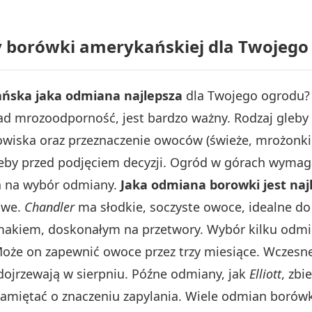
y borówki amerykańskiej dla Twojego
ńska jaka odmiana najlepsza
dla Twojego ogrodu? 
ad mrozoodporność, jest bardzo ważny. Rodzaj gleby (
wiska oraz przeznaczenie owoców (świeże, mrożonki, 
leby przed podjęciem decyzji. Ogród w górach wyma
wa na wybór odmiany.
Jaka odmiana borowki jest naj
owe.
Chandler
ma słodkie, soczyste owoce, idealne d
makiem, doskonałym na przetwory. Wybór kilku odm
Może on zapewnić owoce przez trzy miesiące. Wczesn
 dojrzewają w sierpniu. Późne odmiany, jak
Elliott
, zbi
amiętać o znaczeniu zapylania. Wiele odmian borówk