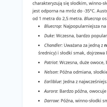
charakteryzują się słodkim, winno-
jest odporna na mróz do -35°C. Aust
od 1 metra do 2,5 metra.
Bluecrop
os
Bluecrop
: Najpopularniejsza na
Duke
: Wczesna, bardzo popular
Chandler
: Uważana za jedną z
n
średnicy) i słodki smak, dojrzewa l
Patriot
: Wczesna, duże owoce, 
Nelson
: Późna odmiana, słodki
Earliblue
: Jedna z najwcześniej
Aurora
: Bardzo późna, owocuje
Darrow
: Późna, winno-słodki s