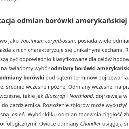
ikacja odmian borówki amerykańskiej
owo jako
Vaccinium corymbosum
, posiada wiele odmia
ażda z nich charakteryzuje się unikalnymi cechami. 
szą być odpowiednio klasyfikowane dla celów hodow
to na świadomy wybór
odmiany borówki amerykańsk
 odmiany borówki
pod kątem terminów dojrzewania?
ne, średnio wczesne i późne. Odmiany wczesne, na p
wczesne, takie jak
Bluecrop
i
Northland
, dojrzewają w
ż do października. Rozłożenie zbiorów może wydłuży
czesną jesień. Wybór kilku odmian zapewnia ciągłość z
morfologicznymi. Owoce odmiany
Chandler
osiągają ś