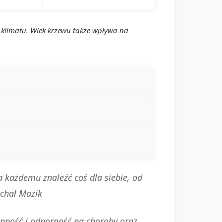
o-klimatu. Wiek krzewu także wpływa na
każdemu znaleźć coś dla siebie, od
chał Mazik
onność i odporność na choroby oraz