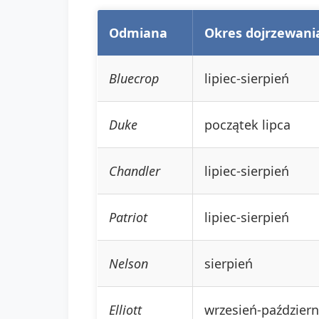
Odmiana
Okres dojrzewani
Bluecrop
lipiec-sierpień
Duke
początek lipca
Chandler
lipiec-sierpień
Patriot
lipiec-sierpień
Nelson
sierpień
Elliott
wrzesień-październ