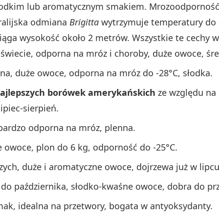
słodkim lub aromatycznym smakiem. Mrozoodporność 
ralijska odmiana
Brigitta
wytrzymuje temperatury do 
iąga wysokość około 2 metrów. Wszystkie te cechy 
 świecie, odporna na mróz i choroby, duże owoce, śr
na, duże owoce, odporna na mróz do -28°C, słodka.
ajlepszych borówek amerykańskich
ze względu na 
ipiec-sierpień.
bardzo odporna na mróz, plenna.
e owoce, plon do 6 kg, odporność do -25°C.
szych, duże i aromatyczne owoce, dojrzewa już w lipcu
 do października, słodko-kwaśne owoce, dobra do pr
mak, idealna na przetwory, bogata w antyoksydanty.