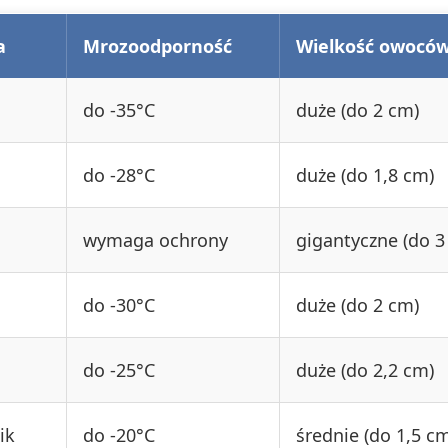
a
Mrozoodporność
Wielkość owocó
do -35°C
duże (do 2 cm)
do -28°C
duże (do 1,8 cm)
wymaga ochrony
gigantyczne (do 3
do -30°C
duże (do 2 cm)
do -25°C
duże (do 2,2 cm)
ik
do -20°C
średnie (do 1,5 c