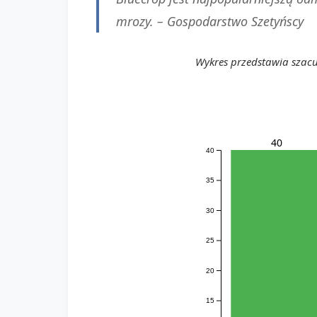
mrozy. –
Gospodarstwo Szetyńscy
Wykres przedstawia szac
40
40
35
30
25
20
15