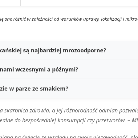
ię one różnić w zależności od warunków uprawy, lokalizacji i mikr
ańskiej są najbardziej mrozoodporne?
ianami wczesnymi a późnymi?
dzie w parze ze smakiem?
skarbnica zdrowia, a jej różnorodność odmian pozwala 
dealne do bezpośredniej konsumpcji czy przetworów. –
Mi
mianą na świecie ze względu na swoją niezawodność, pl