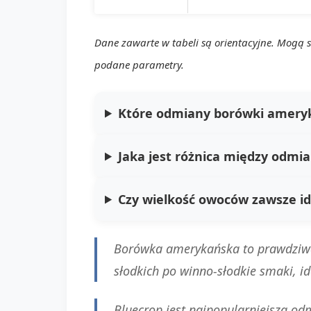
Dane zawarte w tabeli są orientacyjne. Mogą s
podane parametry.
Które odmiany borówki ameryk
Jaka jest różnica między odm
Czy wielkość owoców zawsze i
Borówka amerykańska to prawdziwa 
słodkich po winno-słodkie smaki, i
Bluecrop
jest najpopularniejszą od