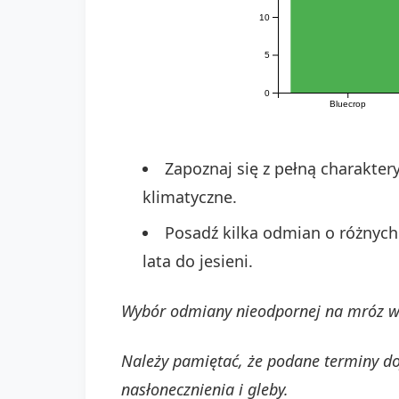
10
5
0
Bluecrop
Zapoznaj się z pełną charakte
klimatyczne.
Posadź kilka odmian o różnych
lata do jesieni.
Wybór odmiany nieodpornej na mróz w 
Należy pamiętać, że podane terminy do
nasłonecznienia i gleby.