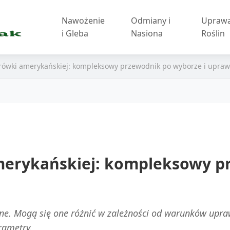
Nawożenie
Odmiany i
Upraw
i Gleba
Nasiona
Roślin
ówki amerykańskiej: kompleksowy przewodnik po wyborze i upraw
erykańskiej: kompleksowy p
ne. Mogą się one różnić w zależności od warunków uprawy
rametry.