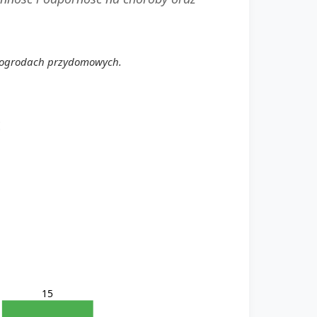
w ogrodach przydomowych.
E
15