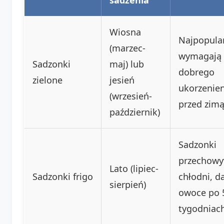
Wiosna
Najpopular
(marzec-
wymagają
Sadzonki
maj) lub
dobrego
zielone
jesień
ukorzenien
(wrzesień-
przed zimą
październik)
Sadzonki
przechow
Lato (lipiec-
Sadzonki frigo
chłodni, d
sierpień)
owoce po 
tygodniach