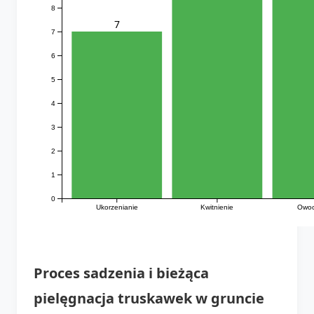
8
7
7
6
5
4
3
2
1
0
Ukorzenianie
Kwitnienie
Owoc
Proces sadzenia i bieżąca
pielęgnacja
truskawek w gruncie